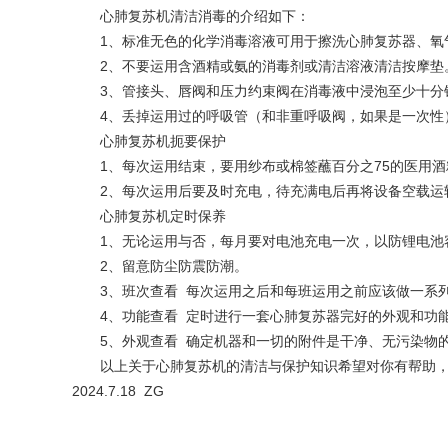
心肺复苏机清洁消毒的介绍如下：
1、标准无色的化学消毒溶液可用于擦洗心肺复苏器、氧
2、不要运用含酒精或氨的消毒剂或清洁溶液清洁按摩垫
3、管接头、唇阀和压力约束阀在消毒液中浸泡至少十分钟
4、丢掉运用过的呼吸管（和非重呼吸阀，如果是一次性
心肺复苏机扼要保护
1、每次运用结束，要用纱布或棉签蘸百分之75的医用酒
2、每次运用后要及时充电，待充满电后再将设备空载运转
心肺复苏机定时保养
1、无论运用与否，每月要对电池充电一次，以防锂电池
2、留意防尘防震防潮。
3、班次查看 每次运用之后和每班运用之前应该做一系
4、功能查看 定时进行一套心肺复苏器完好的外观和功
5、外观查看 确定机器和一切的附件是干净、无污染物的
以上关于心肺复苏机的清洁与保护知识希望对你有帮助，
2024.7.18 ZG