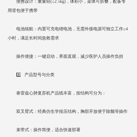
便携设计：重量轻(≤2.5kg)，体积小，架体可折叠，配备专
用背包便于携带
电池续航：内置可充电锂电池，无需外接电源可独立工作≥4
小时，满足长时间急救需求
操作便捷：一键启动，界面直观，减少医护人员操作负担
3️⃣ 产品型号与分类
泰雷兹心肺复苏机产品线丰富，按结构可分为：
双叉臂式：经典仿生学按压结构，胸部开放便于除颤等操作
束带式：操作简便，适合快速部署