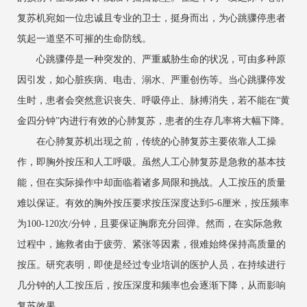
复苏机宛如一位忠诚且专业的卫士，挺身而出，为心跳骤停患者
筑起一道坚不可摧的生命防线。
心跳骤停是一种突发的、严重威胁生命的状况，可由多种原
因引发，如心脏疾病、电击、溺水、严重创伤等。当心跳骤停发
生时，患者会突然意识丧失、呼吸停止、脉搏消失，若不能在“黄
金四分钟”内进行有效的心肺复苏，患者的生存几率将大幅下降。
在心肺复苏机出现之前，传统的心肺复苏主要依靠人工操
作，即胸外按压和人工呼吸。虽然人工心肺复苏是急救的基本技
能，但在实际操作中却面临着诸多局限和挑战。人工按压的质量
难以保证。有效的胸外按压要求按压深度达到5-6厘米，按压频率
为100-120次/分钟，且要保证胸廓充分回弹。然而，在实际急救
过程中，施救者由于疲劳、紧张等因素，很难始终保持高质量的
按压。研究表明，即使是经过专业培训的医护人员，在持续进行
几分钟的人工按压后，按压深度和频率也会逐渐下降，从而影响
复苏效果。