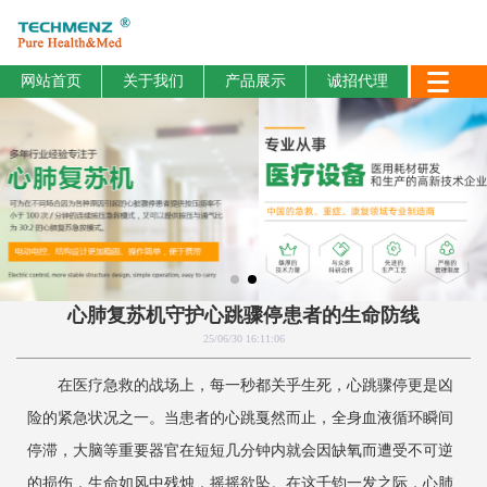
网站首页
关于我们
产品展示
诚招代理
心肺复苏机守护心跳骤停患者的生命防线
25/06/30 16:11:06
在医疗急救的战场上，每一秒都关乎生死，心跳骤停更是凶
险的紧急状况之一。当患者的心跳戛然而止，全身血液循环瞬间
停滞，大脑等重要器官在短短几分钟内就会因缺氧而遭受不可逆
的损伤，生命如风中残烛，摇摇欲坠。在这千钧一发之际，心肺