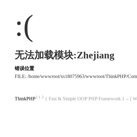
:(
无法加载模块:Zhejiang
错误位置
FILE: /home/wwwroot/xs18075963/wwwroot/ThinkPHP/Com
3.1.3
ThinkPHP
{ Fast & Simple OOP PHP Framework } -- 