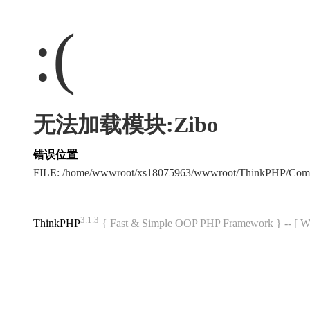
:(
无法加载模块:Zibo
错误位置
FILE: /home/wwwroot/xs18075963/wwwroot/ThinkPHP/Com
3.1.3
ThinkPHP
{ Fast & Simple OOP PHP Framework } -- 