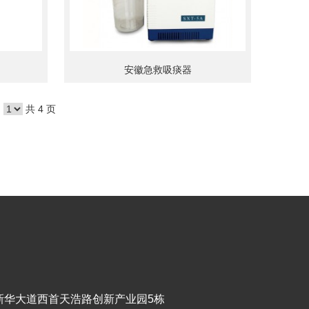
安徽急救吸痰器
共 4 页
新华大道西首天浩路创新产业园5栋