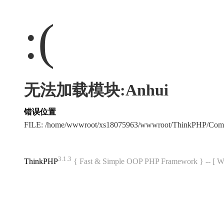
:(
无法加载模块:Anhui
错误位置
FILE: /home/wwwroot/xs18075963/wwwroot/ThinkPHP/Com
3.1.3
ThinkPHP
{ Fast & Simple OOP PHP Framework } -- 