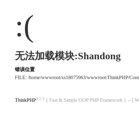
:(
无法加载模块:Shandong
错误位置
FILE: /home/wwwroot/xs18075963/wwwroot/ThinkPHP/Com
3.1.3
ThinkPHP
{ Fast & Simple OOP PHP Framework } -- 