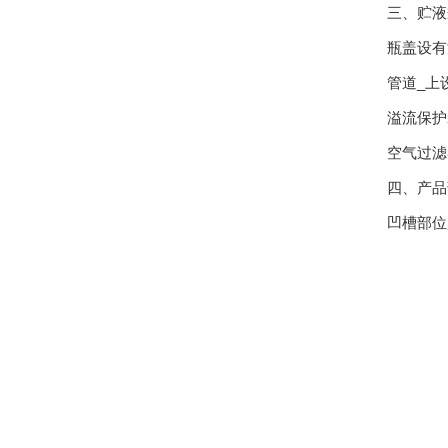
三、贮液
瓶盖设有
管道_上
溢流保护
空气过滤
四、产品
凹槽部位