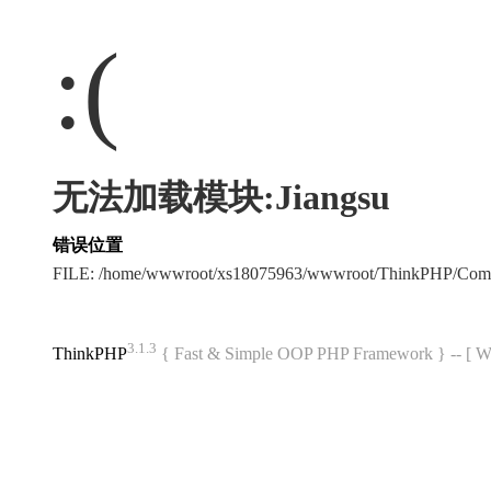
:(
无法加载模块:Jiangsu
错误位置
FILE: /home/wwwroot/xs18075963/wwwroot/ThinkPHP/Com
3.1.3
ThinkPHP
{ Fast & Simple OOP PHP Framework } -- 