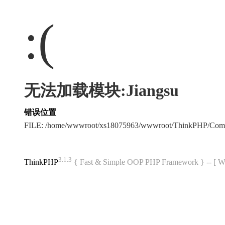
:(
无法加载模块:Jiangsu
错误位置
FILE: /home/wwwroot/xs18075963/wwwroot/ThinkPHP/Com
3.1.3
ThinkPHP
{ Fast & Simple OOP PHP Framework } -- 