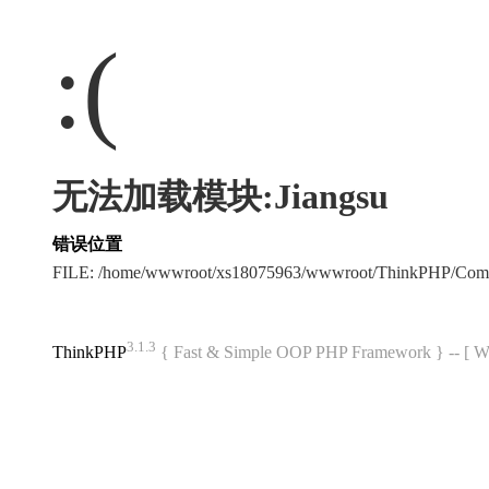
:(
无法加载模块:Jiangsu
错误位置
FILE: /home/wwwroot/xs18075963/wwwroot/ThinkPHP/Com
3.1.3
ThinkPHP
{ Fast & Simple OOP PHP Framework } -- 