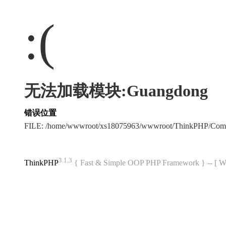
:(
无法加载模块:Guangdong
错误位置
FILE: /home/wwwroot/xs18075963/wwwroot/ThinkPHP/Com
3.1.3
ThinkPHP
{ Fast & Simple OOP PHP Framework } -- 