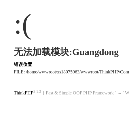
:(
无法加载模块:Guangdong
错误位置
FILE: /home/wwwroot/xs18075963/wwwroot/ThinkPHP/Com
3.1.3
ThinkPHP
{ Fast & Simple OOP PHP Framework } -- 