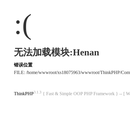
:(
无法加载模块:Henan
错误位置
FILE: /home/wwwroot/xs18075963/wwwroot/ThinkPHP/Com
3.1.3
ThinkPHP
{ Fast & Simple OOP PHP Framework } -- 