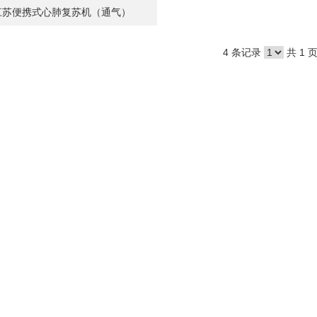
江苏便携式心肺复苏机（通气）
4 条记录
共 1 