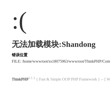
:(
无法加载模块:Shandong
错误位置
FILE: /home/wwwroot/xs18075963/wwwroot/ThinkPHP/Com
3.1.3
ThinkPHP
{ Fast & Simple OOP PHP Framework } -- 